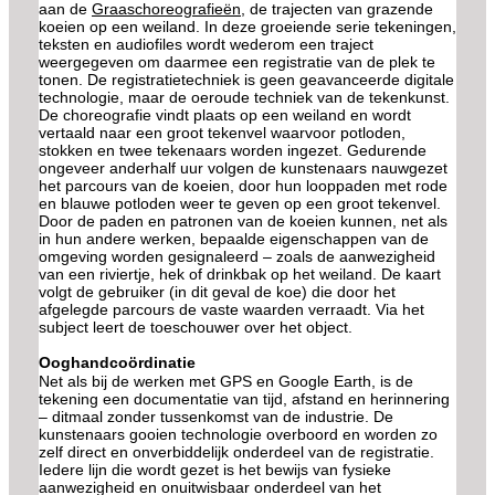
aan de
Graaschoreografieën
, de trajecten van grazende
koeien op een weiland. In deze groeiende serie tekeningen,
teksten en audiofiles wordt wederom een traject
weergegeven om daarmee een registratie van de plek te
tonen. De registratietechniek is geen geavanceerde digitale
technologie, maar de oeroude techniek van de tekenkunst.
De choreografie vindt plaats op een weiland en wordt
vertaald naar een groot tekenvel waarvoor potloden,
stokken en twee tekenaars worden ingezet. Gedurende
ongeveer anderhalf uur volgen de kunstenaars nauwgezet
het parcours van de koeien, door hun looppaden met rode
en blauwe potloden weer te geven op een groot tekenvel.
Door de paden en patronen van de koeien kunnen, net als
in hun andere werken, bepaalde eigenschappen van de
omgeving worden gesignaleerd – zoals de aanwezigheid
van een riviertje, hek of drinkbak op het weiland. De kaart
volgt de gebruiker (in dit geval de koe) die door het
afgelegde parcours de vaste waarden verraadt. Via het
subject leert de toeschouwer over het object.
Ooghandcoördinatie
Net als bij de werken met GPS en Google Earth, is de
tekening een documentatie van tijd, afstand en herinnering
– ditmaal zonder tussenkomst van de industrie. De
kunstenaars gooien technologie overboord en worden zo
zelf direct en onverbiddelijk onderdeel van de registratie.
Iedere lijn die wordt gezet is het bewijs van fysieke
aanwezigheid en onuitwisbaar onderdeel van het