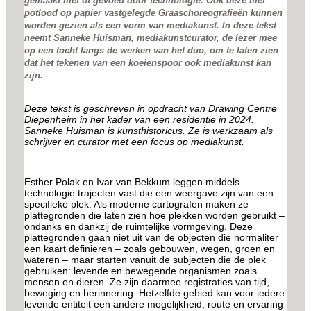
gemaakt met of gevoed door technologie. Ook deze met
potlood op papier vastgelegde Graaschoreografieën kunnen
worden gezien als een vorm van mediakunst. In deze tekst
neemt Sanneke Huisman, mediakunstcurator, de lezer mee
op een tocht langs de werken van het duo, om te laten zien
dat het tekenen van een koeienspoor ook mediakunst kan
zijn.
Deze tekst is geschreven in opdracht van Drawing Centre
Diepenheim in het kader van een residentie in 2024.
Sanneke Huisman is kunsthistoricus. Ze is werkzaam als
schrijver en curator met een focus op mediakunst.
Esther Polak en Ivar van Bekkum leggen middels
technologie trajecten vast die een weergave zijn van een
specifieke plek. Als moderne cartografen maken ze
plattegronden die laten zien hoe plekken worden gebruikt –
ondanks en dankzij de ruimtelijke vormgeving. Deze
plattegronden gaan niet uit van de objecten die normaliter
een kaart definiëren – zoals gebouwen, wegen, groen en
wateren – maar starten vanuit de subjecten die de plek
gebruiken: levende en bewegende organismen zoals
mensen en dieren. Ze zijn daarmee registraties van tijd,
beweging en herinnering. Hetzelfde gebied kan voor iedere
levende entiteit een andere mogelijkheid, route en ervaring