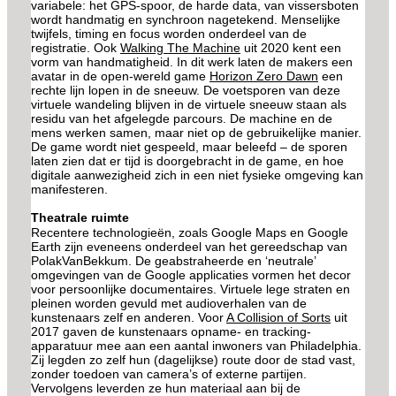
variabele: het GPS-spoor, de harde data, van vissersboten
wordt handmatig en synchroon nagetekend. Menselijke
twijfels, timing en focus worden onderdeel van de
registratie. Ook
Walking The Machine
uit 2020 kent een
vorm van handmatigheid. In dit werk laten de makers een
avatar in de open-wereld game
Horizon Zero Dawn
een
rechte lijn lopen in de sneeuw. De voetsporen van deze
virtuele wandeling blijven in de virtuele sneeuw staan als
residu van het afgelegde parcours. De machine en de
mens werken samen, maar niet op de gebruikelijke manier.
De game wordt niet gespeeld, maar beleefd – de sporen
laten zien dat er tijd is doorgebracht in de game, en hoe
digitale aanwezigheid zich in een niet fysieke omgeving kan
manifesteren.
Theatrale ruimte
Recentere technologieën, zoals Google Maps en Google
Earth zijn eveneens onderdeel van het gereedschap van
PolakVanBekkum. De geabstraheerde en ‘neutrale’
omgevingen van de Google applicaties vormen het decor
voor persoonlijke documentaires. Virtuele lege straten en
pleinen worden gevuld met audioverhalen van de
kunstenaars zelf en anderen. Voor
A Collision of Sorts
uit
2017 gaven de kunstenaars opname- en tracking-
apparatuur mee aan een aantal inwoners van Philadelphia.
Zij legden zo zelf hun (dagelijkse) route door de stad vast,
zonder toedoen van camera’s of externe partijen.
Vervolgens leverden ze hun materiaal aan bij de