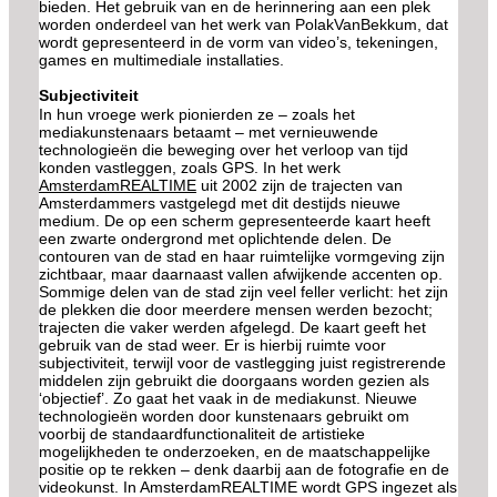
bieden. Het gebruik van en de herinnering aan een plek
worden onderdeel van het werk van PolakVanBekkum, dat
wordt gepresenteerd in de vorm van video’s, tekeningen,
games en multimediale installaties.
Subjectiviteit
In hun vroege werk pionierden ze – zoals het
mediakunstenaars betaamt – met vernieuwende
technologieën die beweging over het verloop van tijd
konden vastleggen, zoals GPS. In het werk
AmsterdamREALTIME
uit 2002 zijn de trajecten van
Amsterdammers vastgelegd met dit destijds nieuwe
medium. De op een scherm gepresenteerde kaart heeft
een zwarte ondergrond met oplichtende delen. De
contouren van de stad en haar ruimtelijke vormgeving zijn
zichtbaar, maar daarnaast vallen afwijkende accenten op.
Sommige delen van de stad zijn veel feller verlicht: het zijn
de plekken die door meerdere mensen werden bezocht;
trajecten die vaker werden afgelegd. De kaart geeft het
gebruik van de stad weer. Er is hierbij ruimte voor
subjectiviteit, terwijl voor de vastlegging juist registrerende
middelen zijn gebruikt die doorgaans worden gezien als
‘objectief’. Zo gaat het vaak in de mediakunst. Nieuwe
technologieën worden door kunstenaars gebruikt om
voorbij de standaardfunctionaliteit de artistieke
mogelijkheden te onderzoeken, en de maatschappelijke
positie op te rekken – denk daarbij aan de fotografie en de
videokunst. In AmsterdamREALTIME wordt GPS ingezet als