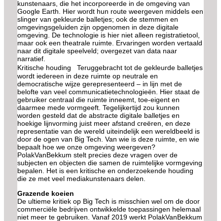
kunstenaars, die het incorporeerde in de omgeving van
Google Earth. Hier wordt hun route weergeven middels een
slinger van gekleurde balletjes; ook de stemmen en
omgevingsgeluiden zijn opgenomen in deze digitale
omgeving. De technologie is hier niet alleen registratietool,
maar ook een theatrale ruimte. Ervaringen worden vertaald
naar dit digitale speelveld; overgezet van data naar
narratief.
Kritische houding Teruggebracht tot de gekleurde balletjes
wordt iedereen in deze ruimte op neutrale en
democratische wijze gerepresenteerd – in lijn met de
belofte van veel communicatietechnologieën. Hier staat de
gebruiker centraal die ruimte inneemt, toe-eigent en
daarmee mede vormgeeft. Tegelijkertijd zou kunnen
worden gesteld dat de abstracte digitale balletjes en
hoekige lijnvorming juist meer afstand creëren, en deze
representatie van de wereld uiteindelijk een wereldbeeld is
door de ogen van Big Tech. Van wie is deze ruimte, en wie
bepaalt hoe we onze omgeving weergeven?
PolakVanBekkum stelt precies deze vragen over de
subjecten en objecten die samen de ruimtelijke vormgeving
bepalen. Het is een kritische en onderzoekende houding
die ze met veel mediakunstenaars delen.
Grazende koeien
De ultieme kritiek op Big Tech is misschien wel om de door
commerciële bedrijven ontwikkelde toepassingen helemaal
niet meer te gebruiken. Vanaf 2019 werkt PolakVanBekkum