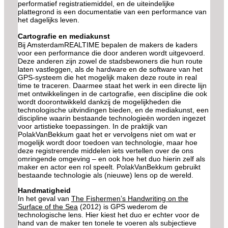
performatief registratiemiddel, en de uiteindelijke
plattegrond is een documentatie van een performance van
het dagelijks leven.
Cartografie en mediakunst
Bij AmsterdamREALTIME bepalen de makers de kaders
voor een performance die door anderen wordt uitgevoerd.
Deze anderen zijn zowel de stadsbewoners die hun route
laten vastleggen, als de hardware en de software van het
GPS-systeem die het mogelijk maken deze route in real
time te traceren. Daarmee staat het werk in een directe lijn
met ontwikkelingen in de cartografie, een discipline die ook
wordt doorontwikkeld dankzij de mogelijkheden die
technologische uitvindingen bieden, en de mediakunst, een
discipline waarin bestaande technologieën worden ingezet
voor artistieke toepassingen. In de praktijk van
PolakVanBekkum gaat het er vervolgens niet om wat er
mogelijk wordt door toedoen van technologie, maar hoe
deze registrerende middelen iets vertellen over de ons
omringende omgeving – en ook hoe het duo hierin zelf als
maker en actor een rol speelt. PolakVanBekkum gebruikt
bestaande technologie als (nieuwe) lens op de wereld.
Handmatigheid
In het geval van
The Fishermen’s Handwriting on the
Surface of the Sea
(2012) is GPS wederom de
technologische lens. Hier kiest het duo er echter voor de
hand van de maker ten tonele te voeren als subjectieve