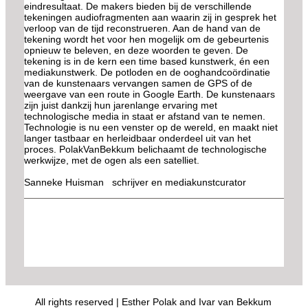
eindresultaat. De makers bieden bij de verschillende
tekeningen audiofragmenten aan waarin zij in gesprek het
verloop van de tijd reconstrueren. Aan de hand van de
tekening wordt het voor hen mogelijk om de gebeurtenis
opnieuw te beleven, en deze woorden te geven. De
tekening is in de kern een time based kunstwerk, én een
mediakunstwerk. De potloden en de ooghandcoördinatie
van de kunstenaars vervangen samen de GPS of de
weergave van een route in Google Earth. De kunstenaars
zijn juist dankzij hun jarenlange ervaring met
technologische media in staat er afstand van te nemen.
Technologie is nu een venster op de wereld, en maakt niet
langer tastbaar en herleidbaar onderdeel uit van het
proces. PolakVanBekkum belichaamt de technologische
werkwijze, met de ogen als een satelliet.
Sanneke Huisman schrijver en mediakunstcurator
All rights reserved | Esther Polak and Ivar van Bekkum