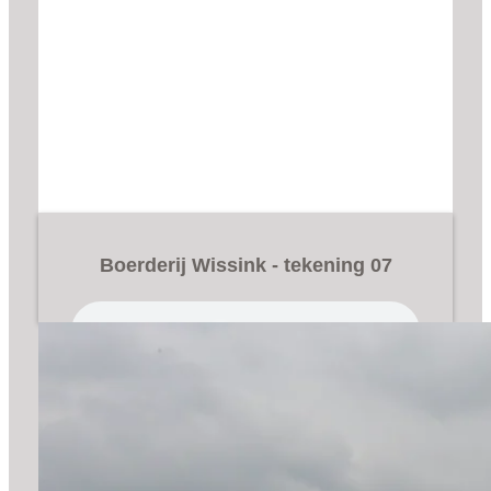
Boerderij Wissink - tekening 07