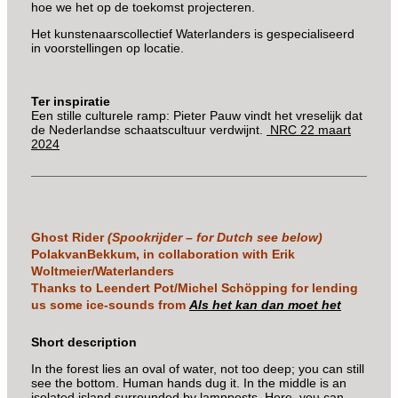
hoe we het op de toekomst projecteren.
Het kunstenaarscollectief Waterlanders is gespecialiseerd
in voorstellingen op locatie.
Ter inspiratie
Een stille culturele ramp: Pieter Pauw vindt het vreselijk dat
de Nederlandse schaatscultuur verdwijnt.
NRC 22 maart
2024
Ghost Rider
(Spookrijder – for Dutch see below)
PolakvanBekkum, in collaboration with Erik
Woltmeier/Waterlanders
Thanks to Leendert Pot/Michel Schöpping for lending
us some ice-sounds from
Als het kan dan moet het
Short description
In the forest lies an oval of water, not too deep; you can still
see the bottom. Human hands dug it. In the middle is an
isolated island surrounded by lampposts. Here, you can