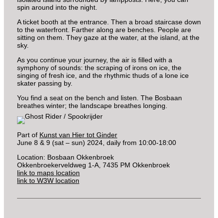
spin around into the night.
A ticket booth at the entrance. Then a broad staircase down
to the waterfront. Farther along are benches. People are
sitting on them. They gaze at the water, at the island, at the
sky.
As you continue your journey, the air is filled with a
symphony of sounds: the scraping of irons on ice, the
singing of fresh ice, and the rhythmic thuds of a lone ice
skater passing by.
You find a seat on the bench and listen. The Bosbaan
breathes winter; the landscape breathes longing.
Part of
Kunst van Hier tot Ginder
June 8 & 9 (sat – sun) 2024, daily from 10:00-18:00
Location: Bosbaan Okkenbroek
Okkenbroekerveldweg 1-A, 7435 PM Okkenbroek
link to maps location
link to W3W location